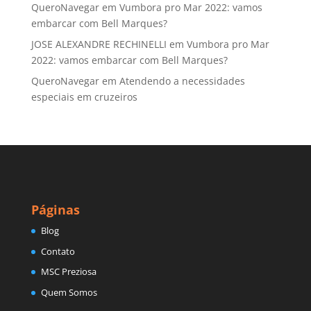
QueroNavegar
em
Vumbora pro Mar 2022: vamos
embarcar com Bell Marques?
JOSE ALEXANDRE RECHINELLI
em
Vumbora pro Mar
2022: vamos embarcar com Bell Marques?
QueroNavegar
em
Atendendo a necessidades
especiais em cruzeiros
Páginas
Blog
Contato
MSC Preziosa
Quem Somos