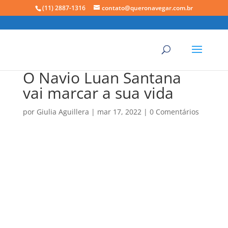
(11) 2887-1316
contato@queronavegar.com.br
O Navio Luan Santana
vai marcar a sua vida
por
Giulia Aguillera
|
mar 17, 2022
|
0 Comentários