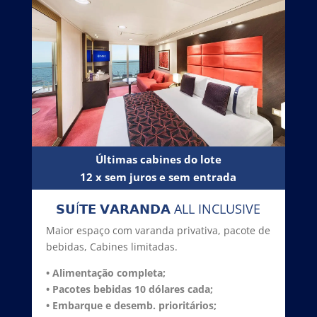
Últimas cabines do lote
12 x sem juros e sem entrada
𝗦𝗨Í𝗧𝗘 𝗩𝗔𝗥𝗔𝗡𝗗𝗔 ALL INCLUSIVE
Maior espaço com varanda privativa, pacote de
bebidas, Cabines limitadas.
• Alimentação completa;
• Pacotes bebidas 10 dólares cada;
• Embarque e desemb. prioritários
;