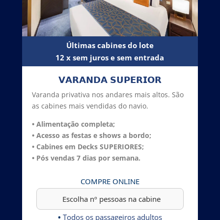
Últimas cabines do lote
12 x sem juros e sem entrada
𝗩𝗔𝗥𝗔𝗡𝗗𝗔 𝗦𝗨𝗣𝗘𝗥𝗜𝗢𝗥
Varanda privativa nos andares mais altos. São
as cabines mais vendidas do navio.
• Alimentação completa;
• Acesso as festas e shows a bordo;
• Cabines em Decks SUPERIORES
;
• Pós vendas 7 dias por semana.
COMPRE ONLINE
•
Todos os passageiros adultos