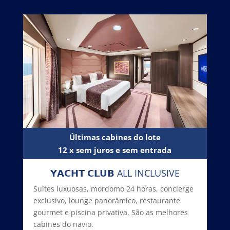
Últimas cabines do lote
12 x sem juros e sem entrada
𝗬𝗔𝗖𝗛𝗧 𝗖𝗟𝗨𝗕 ALL INCLUSIVE
Suítes luxuosas, mordomo 24 horas, concierge
exclusivo, lounge panorâmico, restaurante
gourmet e piscina privativa, São as melhores
cabines do navio.