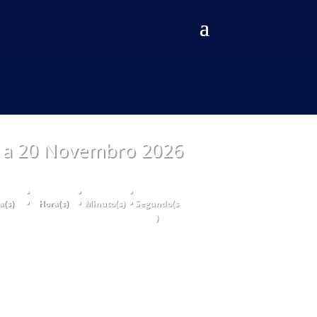
 a 20 Novembro 2026
:
:
:
a(s)
Hora(s)
Minuto(s)
Segundo(s
)